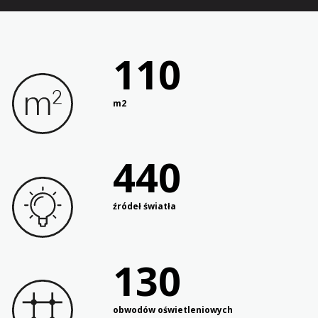
110
m2
440
źródeł światła
130
obwodów oświetleniowych