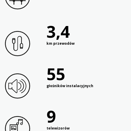
3,4
km przewodów
55
głośników instalacyjnych
9
telewizorów